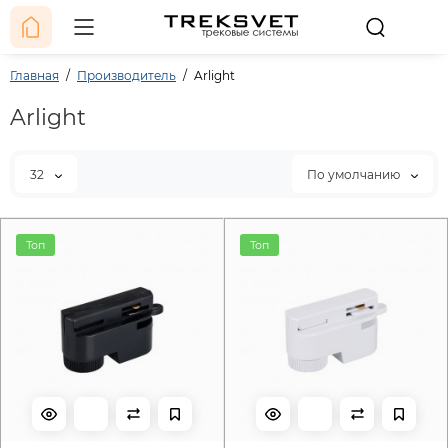
Главная
Производитель
Arlight
Arlight
32
По умолчанию
Топ
Топ