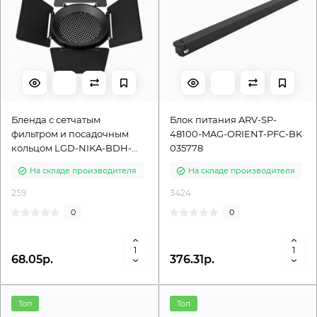
Бленда с сетчатым
Блок питания ARV-SP-
фильтром и посадочным
48100-MAG-ORIENT-PFC-BK
кольцом LGD-NIKA-BDH-
035778
R100 036008
На складе производителя
На складе производителя
259
3424
0
0
68.05р.
376.31р.
Топ
Топ