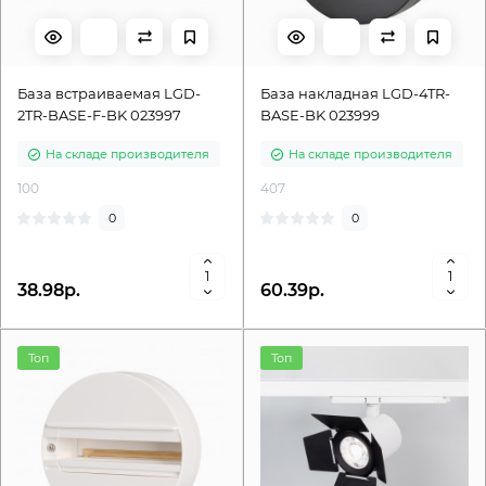
База встраиваемая LGD-
База накладная LGD-4TR-
2TR-BASE-F-BK 023997
BASE-BK 023999
На складе производителя
На складе производителя
100
407
0
0
38.98р.
60.39р.
Топ
Топ